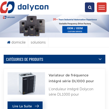
Que Cherchez-Vous?
domicile
solutions
CATÉGORIES DE PRODUITS
Variateur de fréquence
intégré série DL1000 pour
compresseurs d'air
L'onduleur intégré Dolycon
série DL1000 pour
compresseurs d'air est doté
d'une logique de contrôle
Lire La Suite