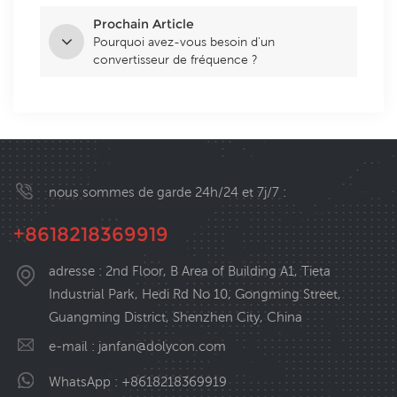
Prochain Article
Pourquoi avez-vous besoin d'un
convertisseur de fréquence ?
nous sommes de garde 24h/24 et 7j/7 :
+8618218369919
adresse : 2nd Floor, B Area of Building A1, Tieta
Industrial Park, Hedi Rd No 10, Gongming Street,
Guangming District, Shenzhen City, China
e-mail :
janfan@dolycon.com
WhatsApp :
+8618218369919